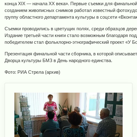
конца XIX — начала XX века». Первые съемки для финальной 
созданием живописных снимков работал известный фотохуд
группу областного департамента культуры в соцсети «Вконтак
Съемки проводились в цветущих полях, среди образцов дерев
Издание третьей части книги стало возможным благодаря по
победителем стал фольклорно-этнографический проект «У Б
Презентация финальной части сборника, в которой описывае
Дворца культуры БМЗ в День народного единства.
Фото: РИА Стрела (архив)