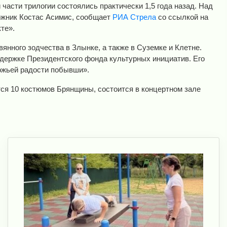
части трилогии состоялись практически 1,5 года назад. Над
ожник Костас Асимис, сообщает
РИА Стрела
со ссылкой на
те».
янного зодчества в Злынке, а также в Суземке и Клетне.
ддержке Президентского фонда культурных инициатив. Его
ожьей радости побывши».
тся 10 костюмов Брянщины, состоится в концертном зале