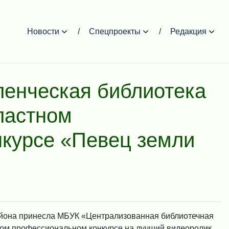
Новости
Спецпроекты
Редакция
енческая библиотека
ластном
курсе «Певец земли
айона принесла МБУК «Централизованная библиотечная
ном профессиональном конкурсе на лучший видеоролик