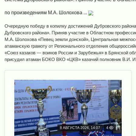
по произведениям М.А. Шолохова ...
Очередную победу в копилку достижений Дубровского район
Дубровского района». Приняв участие в Областном професси
М.А. Шолохова «Певец земли донской», Центральная межпосе
атаманскую грамоту от Регионального отделения общероссий
«Союз казаков — воинов России и Зарубежья» в Брянской обл
присудил атаман БОКО ВКО «ЦКВ» казачий полковник В.И. И
8 АВГУСТА 2026, 14:07
4