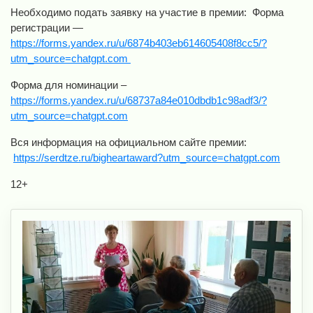
Необходимо подать заявку на участие в премии: Форма
регистрации —
https://forms.yandex.ru/u/6874b403eb614605408f8cc5/?
utm_source=chatgpt.com
Форма для номинации –
https://forms.yandex.ru/u/68737a84e010dbdb1c98adf3/?
utm_source=chatgpt.com
Вся информация на официальном сайте премии:
https://serdtze.ru/bigheartaward?utm_source=chatgpt.com
12+