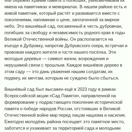
Мы бережно храним память о погибших, увековечиваем их
имена на памятниках и мемориалах. В нашем районе есть и
живой памятник, который растёт и развивается вместе с
поколениями, напоминая о цене, заплаченной за мирное
небо. Это вишнёвый сад, посаженный в честь дубровчан,
погибших за свободу и независимость родного края в годы
Великой Отечественной войны. Он располагается на
въезде в Дубровку, напротив Дубровского озера, встречая и
провожая каждого жителя и гостя нашего посёлка. Эти
молодые деревья — символ жизни, возрождения и
нерушимой связи с прошлым. Каждое вишнёвое дерево в
этом саду — это дань уважения нашим солдатам, их
подвигу, их мечтам, которым не суждено было сбыться.
Вишнёвый сад был высажен ещё в 2023 году в рамках
Всероссийской акции «Сад Памяти», направленной на
формирование у подрастающего поколения исторической
памяти о победе народов России, отстоявших в Великой
Отечественной войне мир перед лицом нацизма и насилия.
Ежегодно молодёжь района посещает это памятное место,
заботится и ухаживает за территорией сада и молодыми