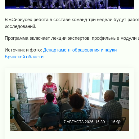
В
«Сириусе»
ребята
в
составе
команд
три
недели
будут
рабо
исследований.
Программа
включает
лекции
экспертов,
профильные
модули
Источник и фото:
Департамент образования и науки
Брянской области
7 АВГУСТА 2026, 15:39
16