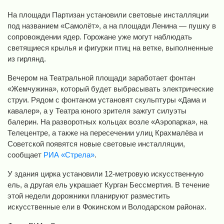
На площади Партизан установили световые инсталляции
под названием «Самолёт», а на площади Ленина — пушку в
сопровождении ядер. Горожане уже могут наблюдать
светящиеся крылья и фигурки птиц на ветке, выполненные
из гирлянд.
Вечером на Театральной площади заработает фонтан
«Жемчужина», который будет выбрасывать электрические
струи. Рядом с фонтаном установят скульптуры «Дама и
кавалер», а у Театра юного зрителя зажгут силуэты
балерин. На разворотных кольцах возле «Аэропарка», на
Телецентре, а также на пересечении улиц Крахмалёва и
Советской появятся новые световые инсталляции,
сообщает
РИА «Стрела»
.
У здания цирка установили 12-метровую искусственную
ель, а другая ель украшает Курган Бессмертия. В течение
этой недели дорожники планируют разместить
искусственные ели в Фокинском и Володарском районах.